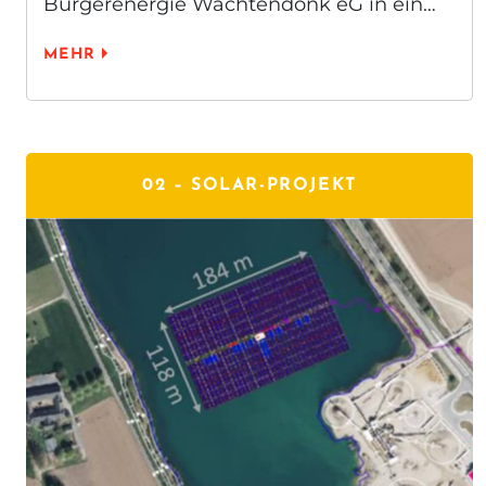
Bürgerenergie Wachtendonk eG in ein…
MEHR
02 –
SOLAR-PROJEKT