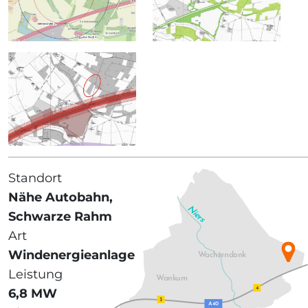
Standort
Nähe Autobahn,
Niers
Schwarze Rahm
Art
Windenergieanlage
Wachtendonk
Leistung
Wankum
4
6,8 MW
3
A40