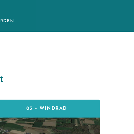
ERDEN
t
03 –
WINDRAD