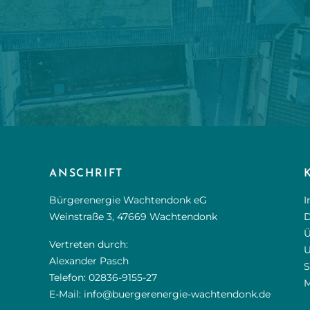
ANSCHRIFT
Bürgerenergie Wachtendonk eG
I
Weinstraße 3, 47669 Wachtendonk
D
Ü
Vertreten durch:
U
Alexander Pasch
S
Telefon:
02836-9155-27
M
E-Mail:
info@buergerenergie-wachtendonk.de