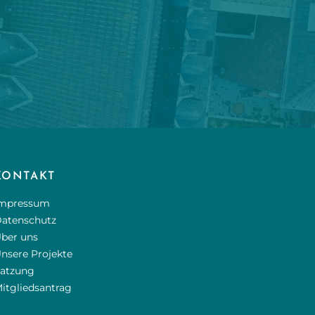
KONTAKT
mpressum
atenschutz
ber uns
nsere Projekte
atzung
itgliedsantrag