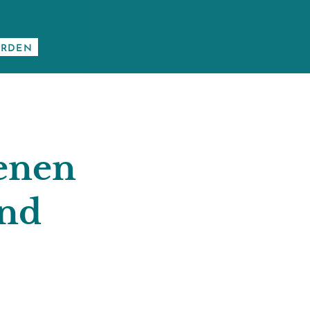
ERDEN
genen
und