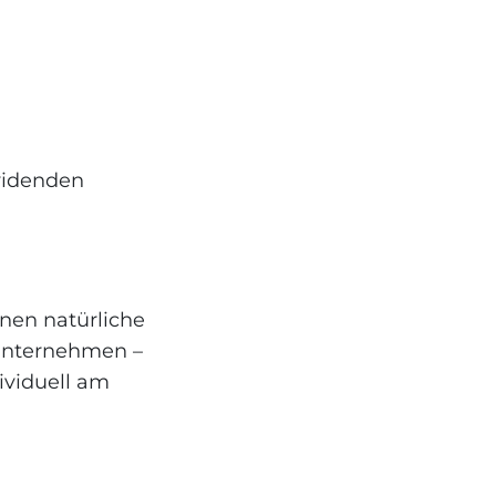
ividenden
nen natürliche
 Unternehmen –
ividuell am