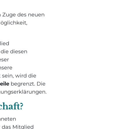
Im Zuge des neuen
glichkeit,
lied
die diesen
eser
nsere
sein, wird die
eile
begrenzt. Die
igungserklärungen.
chaft?
hneten
 das Mitglied