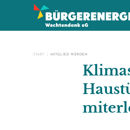
START
MITGLIED WERDEN
Klimas
Haustü
miterl