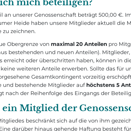
ich mich beteiligen?
il an unserer Genossenschaft beträgt 500,00 €. 
er Heide haben unsere Mitglieder aktuell die Mö
e zu zeichnen.
neue Obergrenze von
maximal 20 Anteilen
pro Mitg
s bestehenden und neuen Anteilen). Mitglieder, 
s erreicht oder überschritten haben, können in di
eine weiteren Anteile erwerben. Sollte das für u
rgesehene Gesamtkontingent vorzeitig erschöpft 
e und bestehende Mitglieder auf
höchstens 5 Ant
gt nach der Reihenfolge des Eingangs der Beteil
 ein Mitglied der Genossens
itgliedes beschränkt sich auf die von ihm gezeic
 Eine darüber hinaus gehende Haftung besteht für